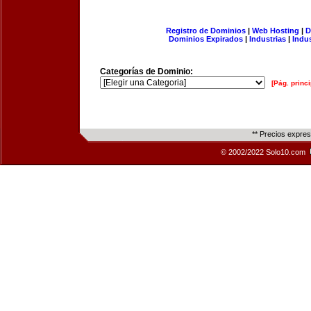
Registro de Dominios
|
Web Hosting
|
D
Dominios Expirados
|
Industrias
|
Indu
Categorías de Dominio:
[Pág. princi
** Precios expre
© 2002/2022 Solo10.com