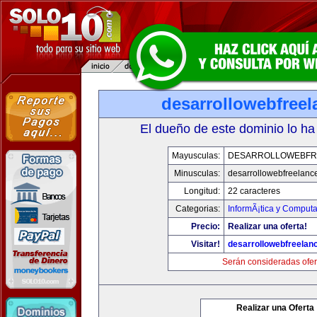
desarrollowebfree
El dueño de este dominio lo ha
Mayusculas:
DESARROLLOWEBFR
Minusculas:
desarrollowebfreelanc
Longitud:
22 caracteres
Categorias:
InformÃ¡tica y Computa
Precio:
Realizar una oferta!
Visitar!
desarrollowebfreelan
Serán consideradas ofer
Realizar una Oferta