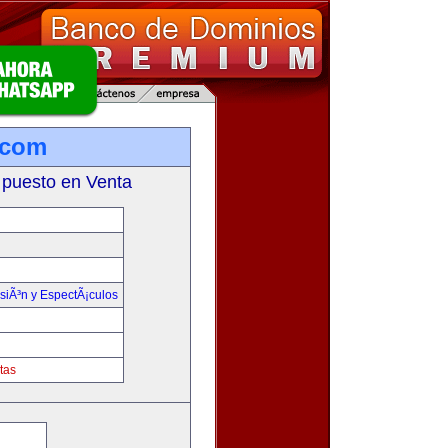
.com
 puesto en Venta
isiÃ³n y EspectÃ¡culos
tas