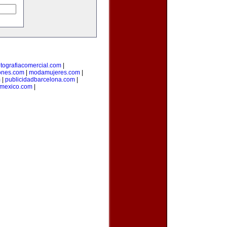
otografiacomercial.com
|
ones.com
|
modamujeres.com
|
m
|
publicidadbarcelona.com
|
nmexico.com
|