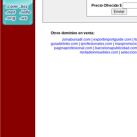
Precio Ofrecido $
Otros dominios en venta:
zonabursatil.com
|
exportimportguide.com
|
f
guiadelinks.com
|
iprofesionales.com
|
maspromoci
paginaprofesional.com
|
barcelonapublicidad.co
rentadeinmuebles.com
|
seleccio