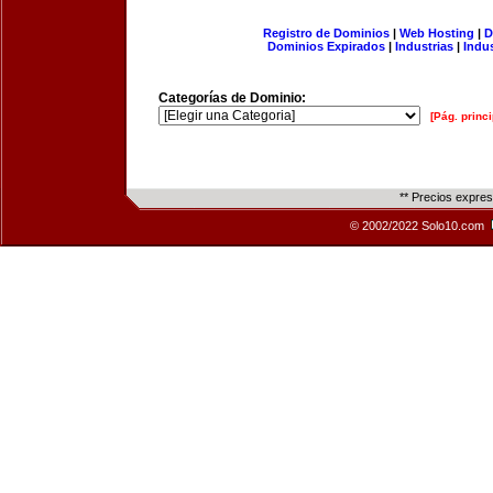
Registro de Dominios
|
Web Hosting
|
D
Dominios Expirados
|
Industrias
|
Indu
Categorías de Dominio:
[Pág. princi
** Precios expre
© 2002/2022 Solo10.com