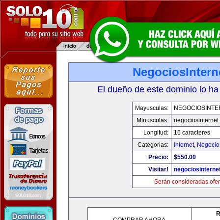
NegociosIntern
El dueño de este dominio lo ha
Mayusculas:
NEGOCIOSINTE
Minusculas:
negociosinternet.
Longitud:
16 caracteres
Categorias:
Internet
,
Negocio
Precio:
$550.00
Visitar!
negociosinternet
Serán consideradas ofer
R