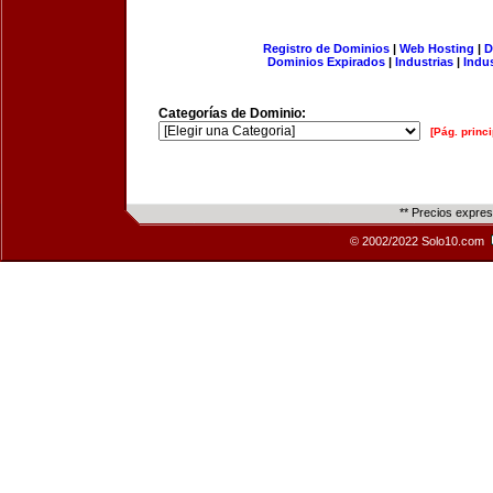
Registro de Dominios
|
Web Hosting
|
D
Dominios Expirados
|
Industrias
|
Indu
Categorías de Dominio:
[Pág. princi
** Precios expre
© 2002/2022 Solo10.com