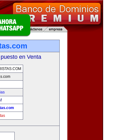
tas.com
 puesto en Venta
ISTAS.COM
as.com
ias
!
tas.com
tas