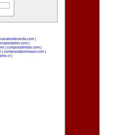
canalesdeventa.com
|
propiedades.com
|
om
|
comprasdiretas.com
|
m
|
comprasalpormayor.com
|
ismo.cr
|