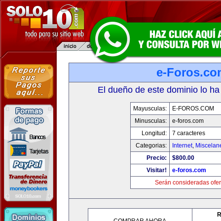
e-Foros.co
El dueño de este dominio lo ha
Mayusculas:
E-FOROS.COM
Minusculas:
e-foros.com
Longitud:
7 caracteres
Categorias:
Internet
,
Miscelane
Precio:
$800.00
Visitar!
e-foros.com
Serán consideradas ofer
R