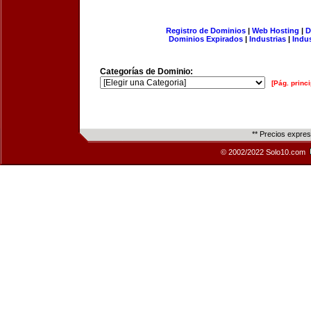
Registro de Dominios
|
Web Hosting
|
D
Dominios Expirados
|
Industrias
|
Indu
Categorías de Dominio:
[Pág. princi
** Precios expre
© 2002/2022 Solo10.com