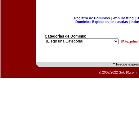
Registro de Dominios
|
Web Hosting
|
D
Dominios Expirados
|
Industrias
|
Indu
Categorías de Dominio:
[Pág. princi
** Precios expre
© 2002/2022 Solo10.com